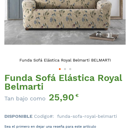
Funda Sofá Elástica Royal Belmarti BELMARTI
Funda Sofá Elástica Royal
Saltar
al
Belmarti
comienzo
25,90
de
€
Tan bajo como
la
galería
de
DISPONIBLE
Codigo
funda-sofa-royal-belmarti
imágenes
Sea el primero en dejar una reseña para este artículo