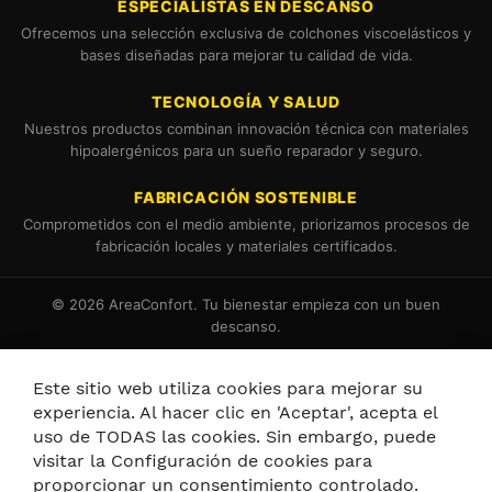
ESPECIALISTAS EN DESCANSO
Ofrecemos una selección exclusiva de colchones viscoelásticos y
bases diseñadas para mejorar tu calidad de vida.
TECNOLOGÍA Y SALUD
Nuestros productos combinan innovación técnica con materiales
hipoalergénicos para un sueño reparador y seguro.
FABRICACIÓN SOSTENIBLE
Comprometidos con el medio ambiente, priorizamos procesos de
fabricación locales y materiales certificados.
© 2026 AreaConfort. Tu bienestar empieza con un buen
descanso.
Términos y Condiciones
Política de Cookies
Este sitio web utiliza cookies para mejorar su
experiencia. Al hacer clic en 'Aceptar', acepta el
uso de TODAS las cookies. Sin embargo, puede
visitar la Configuración de cookies para
proporcionar un consentimiento controlado.