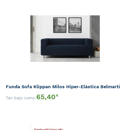
Funda Sofa Klippan Milos Hiper-Elástica Belmarti
65,40
€
Tan bajo como