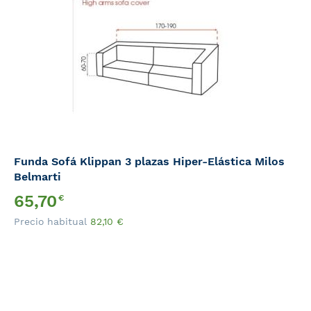
Funda Sofá Klippan 3 plazas Hiper-Elástica Milos
Belmarti
Precio
65,70
€
Especial
Precio habitual
82,10
€