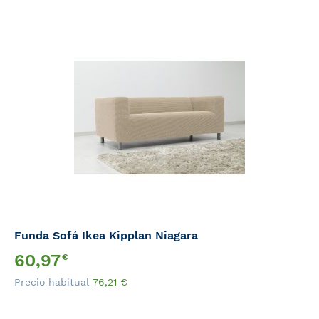
Funda Sofá Ikea Kipplan Niagara
Precio
60,97
€
Especial
Precio habitual
76,21
€