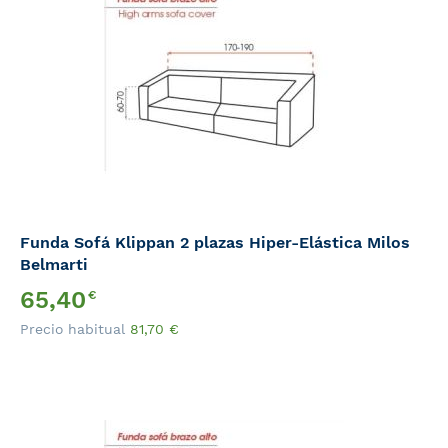
Funda Sofá Klippan 2 plazas Hiper-Elástica Milos
Belmarti
Precio
65,40
€
Especial
Precio habitual
81,70
€