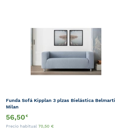
Funda Sofá Kipplan 3 plzas Bielástica Belmarti
Milan
Precio
56,50
€
Especial
Precio habitual
70,50
€