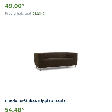
Precio
49,00
€
Especial
Precio habitual
61,20
€
Funda Sofá Ikea Kipplan Denia
Precio
54,48
€