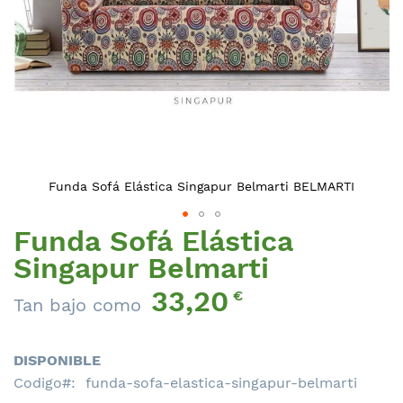
Funda Sofá Elástica Singapur Belmarti BELMARTI
Funda Sofá Elástica
Saltar
al
Singapur Belmarti
comienzo
33,20
de
€
Tan bajo como
la
galería
de
DISPONIBLE
imágenes
Codigo
funda-sofa-elastica-singapur-belmarti