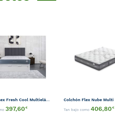
AÑADIR
A
AÑADIR
LA
PARA
LISTA
QUICK
COMPARAR
DE
VIEW
DESEOS
Colchón Flex Fresh Cool Multielástic
Colchón Flex Nube Multi
397,60
406,80
€
€
omo
Tan bajo como