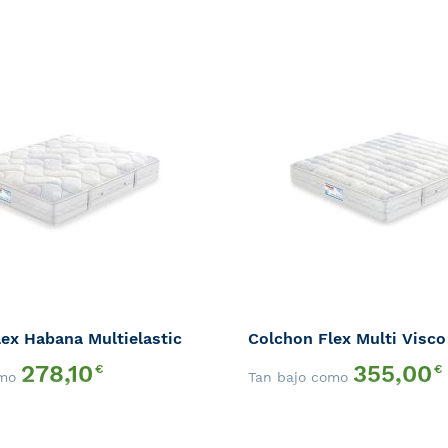
AÑADIR
A
AÑADIR
LA
PARA
LISTA
QUICK
COMPARAR
DE
VIEW
DESEOS
ex Habana Multielastic
Colchon Flex Multi Visco
278,10
355,00
€
€
omo
Tan bajo como