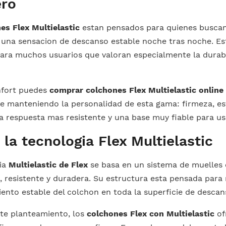
ero
es Flex Multielastic
estan pensados para quienes buscan
y una sensacion de descanso estable noche tras noche. Es
para muchos usuarios que valoran especialmente la dura
nfort puedes
comprar colchones Flex Multielastic online
e manteniendo la personalidad de esta gama: firmeza, est
a respuesta mas resistente y una base muy fiable para uso 
 la tecnologia Flex Multielastic
gia
Multielastic de Flex
se basa en un sistema de muelles 
, resistente y duradera. Su estructura esta pensada para 
nto estable del colchon en toda la superficie de descan
ste planteamiento, los
colchones Flex con Multielastic
of