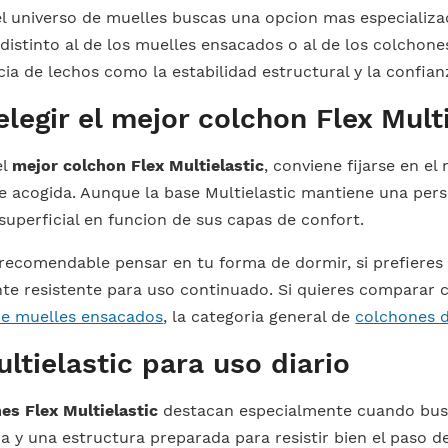
el universo de muelles buscas una opcion mas especializad
distinto al de los muelles ensacados o al de los colchones
ia de lechos como la estabilidad estructural y la confianz
legir el mejor colchon Flex Multi
el
mejor colchon Flex Multielastic
, conviene fijarse en el 
e acogida. Aunque la base Multielastic mantiene una per
uperficial en funcion de sus capas de confort.
recomendable pensar en tu forma de dormir, si prefieres
te resistente para uso continuado. Si quieres comparar co
de muelles ensacados
, la categoria general de
colchones 
ultielastic para uso diario
es Flex Multielastic
destacan especialmente cuando busc
ra y una estructura preparada para resistir bien el paso 