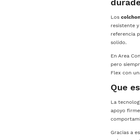
durad
Los
colchon
resistente 
referencia 
solido.
En Area Co
pero siempr
Flex con un
Que es
La tecnolo
apoyo firme
comportamie
Gracias a e