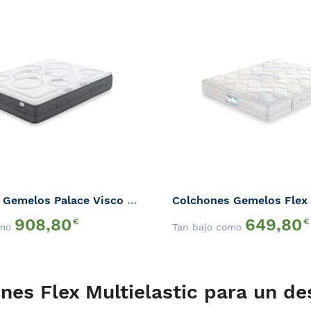
AÑADIR
A
AÑADIR
LA
PARA
LISTA
QUICK
COMPARAR
DE
VIEW
DESEOS
Colchones Gemelos Palace Visco Flex
Colchones Gemelos Flex
908,80
649,80
€
€
omo
Tan bajo como
nes Flex Multielastic para un de