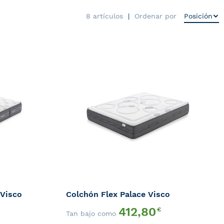
8
artículos
Ordenar por
AÑADIR
AÑA
A
A
AÑADIR
AÑA
LA
LA
PARA
PAR
LISTA
LIST
QUICK
QUI
COMPARAR
COM
DE
DE
VIEW
VIE
DESEOS
DES
 Visco
Colchón Flex Palace Visco
412,80
€
Tan bajo como