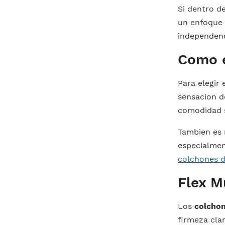
Si dentro d
un enfoque 
independenc
Como e
Para elegir 
sensacion d
comodidad s
Tambien es 
especialmen
colchones 
Flex M
Los
colchon
firmeza cla