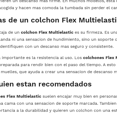
fieren un descanso mas firme. En muchos modelos, esta
acogida y hacen mas comoda la tumbada sin perder el cara
as de un colchon Flex Multielast
taja de un
colchon Flex Multielastic
es su firmeza. Es un
anda ni una sensacion de hundimiento, sino un soporte c
 identifiquen con un descanso mas seguro y consistente.
 importante es la resistencia al uso. Los
colchones Flex 
preparada para rendir bien con el paso del tiempo. A esto 
 muelles, que ayuda a crear una sensacion de descanso ma
uien estan recomendados
es Flex Multielastic
suelen encajar muy bien en personas
na cama con una sensacion de soporte marcada. Tambien
tancia a la durabilidad y quieren un colchon con una est