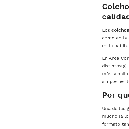
Colcho
calida
Los
colchon
como en la 
en la habita
En Area Co
distintos g
más sencill
simplement
Por qu
Una de las 
mucho la lo
formato tam