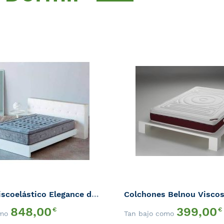
AÑADIR
A
AÑADIR
LA
PARA
LISTA
QUICK
COMPARAR
DE
VIEW
DESEOS
Colchón Viscoelástico Elegance de Belnou
Colchones Belnou Visco
848,00
399,00
€
€
omo
Tan bajo como