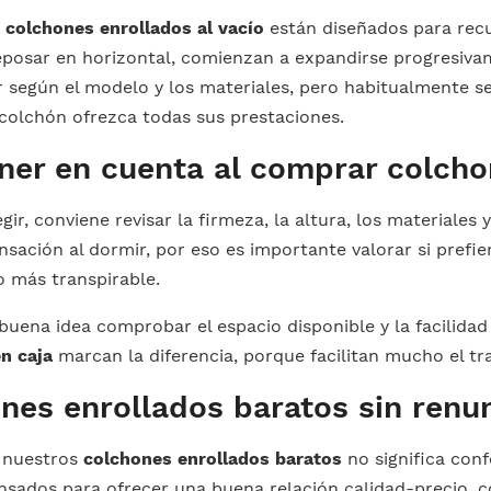
s
colchones enrollados al vacío
están diseñados para recu
reposar en horizontal, comienzan a expandirse progresiva
r según el modelo y los materiales, pero habitualmente 
 colchón ofrezca todas sus prestaciones.
ner en cuenta al comprar colcho
gir, conviene revisar la firmeza, la altura, los materiale
nsación al dormir, por eso es importante valorar si pref
 más transpirable.
buena idea comprobar el espacio disponible y la facilidad
n caja
marcan la diferencia, porque facilitan mucho el tr
nes enrollados baratos sin renun
e nuestros
colchones enrollados baratos
no significa con
sados para ofrecer una buena relación calidad-precio, 