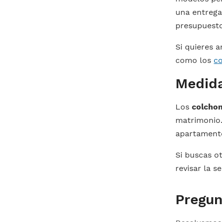
una entrega
presupuesto
Si quieres 
como los
co
Medida
Los
colchon
matrimonio.
apartamento
Si buscas o
revisar la 
Pregun