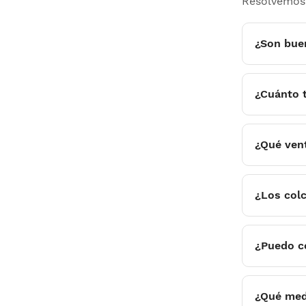
Resolvemos 
¿Son bue
¿Cuánto 
¿Qué vent
¿Los col
¿Puedo c
¿Qué med