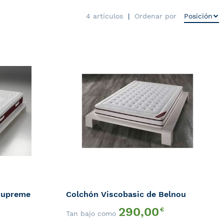
4
artículos
Ordenar por
AÑADIR
AÑA
A
A
AÑADIR
AÑA
LA
LA
PARA
PAR
LISTA
LIST
QUICK
QUI
COMPARAR
COM
DE
DE
VIEW
VIE
DESEOS
DES
supreme
Colchón Viscobasic de Belnou
290,00
€
Tan bajo como