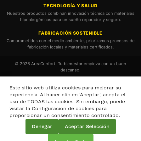
TECNOLOGÍA Y SALUD
Nuestros productos combinan innovación técnica con materiales
hipoalergénicos para un sueño reparador y seguro.
FABRICACIÓN SOSTENIBLE
Comprometidos con el medio ambiente, priorizamos procesos de
fabricación locales y materiales certificados.
© 2026 AreaConfort. Tu bienestar empieza con un buen
descanso.
Términos y Condiciones
Política de Cookies
Este sitio web utiliza cookies para mejorar su
experiencia. Al hacer clic en 'Aceptar', acepta el
uso de TODAS las cookies. Sin embargo, puede
visitar la Configuración de cookies para
proporcionar un consentimiento controlado.
Política de privacidad y cookies
Denegar
Aceptar Selección
Términos de búsqueda
Búsqueda avanzada
Pedidos y devoluciones
Contáctenos