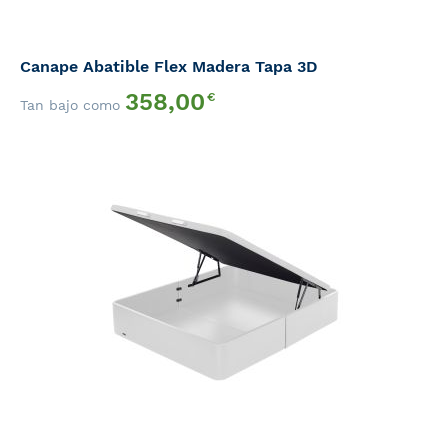
Canape Abatible Flex Madera Tapa 3D
358,00
€
Tan bajo como