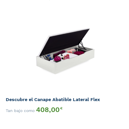
Descubre el Canape Abatible Lateral Flex
408,00
€
Tan bajo como