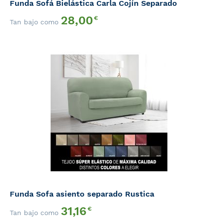
Funda Sofá Bielástica Carla Cojín Separado
28,00
€
Tan bajo como
Funda Sofa asiento separado Rustica
31,16
€
Tan bajo como