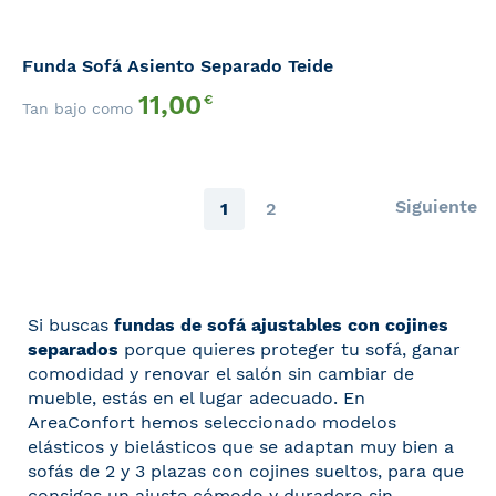
Funda Sofá Asiento Separado Teide
11,00
€
Tan bajo como
Página
Página
Siguiente
Actualmente
Página
1
2
estás
leyendo
Si buscas
fundas de sofá ajustables con cojines
página
separados
porque quieres proteger tu sofá, ganar
comodidad y renovar el salón sin cambiar de
mueble, estás en el lugar adecuado. En
AreaConfort hemos seleccionado modelos
elásticos y bielásticos que se adaptan muy bien a
sofás de 2 y 3 plazas con cojines sueltos, para que
consigas un ajuste cómodo y duradero sin