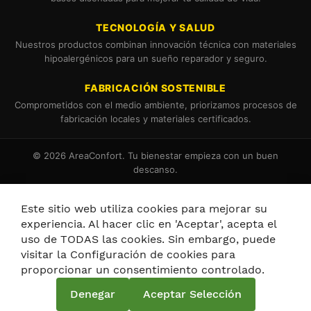
TECNOLOGÍA Y SALUD
Nuestros productos combinan innovación técnica con materiales
hipoalergénicos para un sueño reparador y seguro.
FABRICACIÓN SOSTENIBLE
Comprometidos con el medio ambiente, priorizamos procesos de
fabricación locales y materiales certificados.
© 2026 AreaConfort. Tu bienestar empieza con un buen
descanso.
Términos y Condiciones
Política de Cookies
Este sitio web utiliza cookies para mejorar su
experiencia. Al hacer clic en 'Aceptar', acepta el
uso de TODAS las cookies. Sin embargo, puede
visitar la Configuración de cookies para
proporcionar un consentimiento controlado.
Política de privacidad y cookies
Denegar
Aceptar Selección
Términos de búsqueda
Búsqueda avanzada