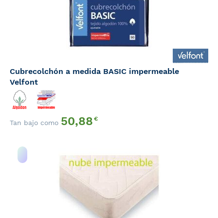
Cubrecolchón a medida BASIC impermeable
Velfont
50,88
€
Tan bajo como