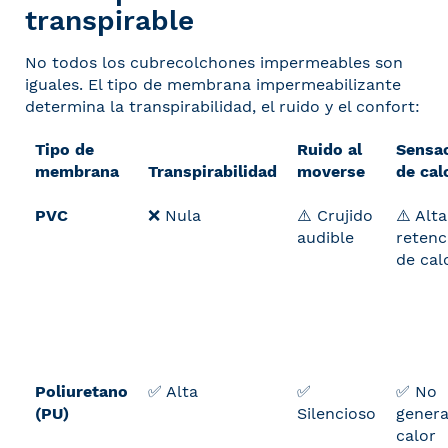
transpirable
No todos los cubrecolchones impermeables son
iguales. El tipo de membrana impermeabilizante
determina la transpirabilidad, el ruido y el confort:
Tipo de
Ruido al
Sensa
membrana
Transpirabilidad
moverse
de cal
PVC
❌ Nula
⚠️ Crujido
⚠️ Alta
audible
retenc
de cal
Poliuretano
✅ Alta
✅
✅ No
(PU)
Silencioso
gener
calor