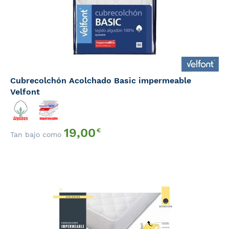
Cubrecolchón Acolchado Basic impermeable
Velfont
19,00
€
Tan bajo como