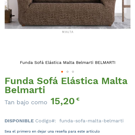
Funda Sofá Elástica Malta Belmarti BELMARTI
Funda Sofá Elástica Malta
Saltar
al
Belmarti
comienzo
15,20
de
€
Tan bajo como
la
galería
de
DISPONIBLE
Codigo
funda-sofa-malta-belmarti
imágenes
Sea el primero en dejar una reseña para este artículo