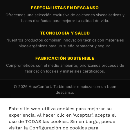
ESPECIALISTAS EN DESCANSO
Ofrecemos una selección exclusiva de colchones viscoelásticos y
bases diseñadas para mejorar tu calidad de vida.
TECNOLOGÍA Y SALUD
Nuestros productos combinan innovación técnica con materiales
hipoalergénicos para un sueño reparador y seguro.
FABRICACIÓN SOSTENIBLE
Comprometidos con el medio ambiente, priorizamos procesos de
fabricación locales y materiales certificados.
© 2026 AreaConfort. Tu bienestar empieza con un buen
descanso.
Términos y Condiciones
Política de Cookies
Este sitio web utiliza cookies para mejorar su
experiencia. Al hacer clic en 'Aceptar', acepta el
uso de TODAS las cookies. Sin embargo, puede
visitar la Configuración de cookies para