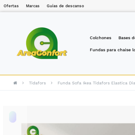
Ofertas
Marcas
Guías de descanso
Colchones
Bases d
Fundas para chaise 
Tidafors
Funda Sofa Ikea Tidafors Elastica D
Saltar
al
final
de