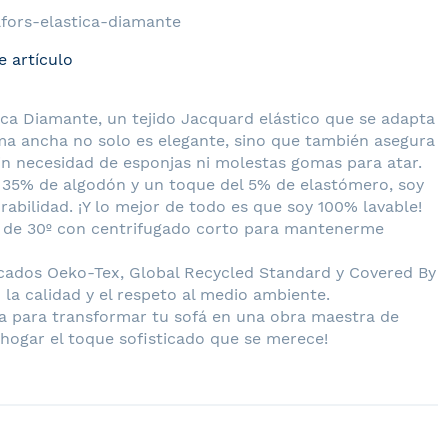
afors-elastica-diamante
e artículo
tica Diamante, un tejido Jacquard elástico que se adapta
ma ancha no solo es elegante, sino que también asegura
in necesidad de esponjas ni molestas gomas para atar.
 35% de algodón y un toque del 5% de elastómero, soy
bilidad. ¡Y lo mejor de todo es que soy 100% lavable!
de 30º con centrifugado corto para mantenerme
icados Oeko-Tex, Global Recycled Standard y Covered By
la calidad y el respeto al medio ambiente.
sta para transformar tu sofá en una obra maestra de
u hogar el toque sofisticado que se merece!
nte NUEVA TEXTURA