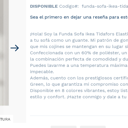
DISPONIBLE
Codigo
funda-sofa-ikea-tid
Sea el primero en dejar una reseña para est
¡Hola! Soy la Funda Sofa Ikea Tidafors Elas
a tu sofá como un guante. Mi patrón de go
que mis cojines se mantengan en su lugar s
Confeccionada con un 60% de poliéster, un
la combinación perfecta de comodidad y dura
Puedes lavarme a una temperatura máxima 
impecable.
Además, cuento con los prestigiosos certif
Green, lo que garantiza mi compromiso con 
Disponible en 8 colores vibrantes, estoy li
estilo y confort. ¡Hazte conmigo y dale a t
XTURA
Funda Sofa Ikea Tidafors Elastica Diama