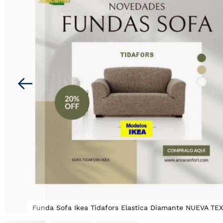
la
galería
de
imágenes
Funda Sofa Ikea Tidafors Elastica Diamante NUEVA TE