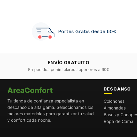
Portes Gratis desde 60€
ENVÍO GRATUITO
En pedidos peninsulares superiores a 60€
AreaConfort
DESCANSO
Tu tienda de confianza especialista en
Colchones
descanso de alta gama. Seleccionamos los
Almohadas
mejores materiales para garantizar tu salud
Bases y Canapé
y confort cada noche.
Ropa de Cama