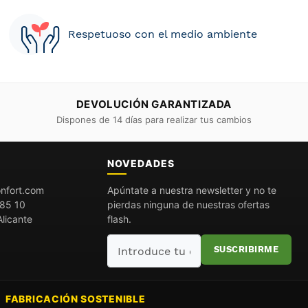
Respetuoso con el medio ambiente
DEVOLUCIÓN GARANTIZADA
Dispones de 14 días para realizar tus cambios
O
NOVEDADES
nfort.com
Apúntate a nuestra newsletter y no te
85 10
pierdas ninguna de nuestras ofertas
licante
flash.
Introduce
SUSCRIBIRME
tu
email
FABRICACIÓN SOSTENIBLE