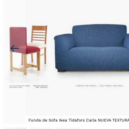
la
galería
de
imágenes
Funda de Sofa Ikea Tidafors Carla NUEVA TEXTUR