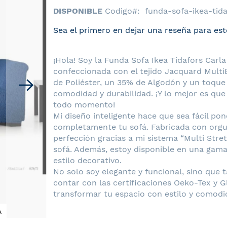
DISPONIBLE
Codigo
funda-sofa-ikea-tida
Sea el primero en dejar una reseña para est
¡Hola! Soy la Funda Sofa Ikea Tidafors Car
confeccionada con el tejido Jacquard Mult
de Poliéster, un 35% de Algodón y un toque
comodidad y durabilidad. ¡Y lo mejor es 
todo momento!
Mi diseño inteligente hace que sea fácil po
completamente tu sofá. Fabricada con orgu
perfección gracias a mi sistema “Multi Stre
sofá. Además, estoy disponible en una gam
estilo decorativo.
No solo soy elegante y funcional, sino que
contar con las certificaciones Oeko-Tex y G
transformar tu espacio con estilo y comodid
A
Funda de Sofa Ikea Tidafors Carla N