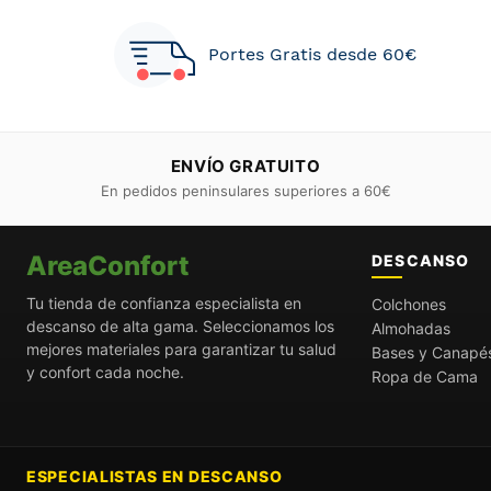
Portes Gratis desde 60€
ENVÍO GRATUITO
En pedidos peninsulares superiores a 60€
AreaConfort
DESCANSO
Tu tienda de confianza especialista en
Colchones
descanso de alta gama. Seleccionamos los
Almohadas
mejores materiales para garantizar tu salud
Bases y Canapé
y confort cada noche.
Ropa de Cama
ESPECIALISTAS EN DESCANSO