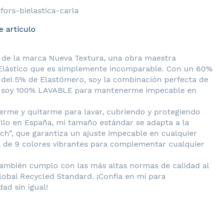
fors-bielastica-carla
e artículo
la de la marca Nueva Textura, una obra maestra
iElástico que es simplemente incomparable. Con un 60%
 del 5% de Elastómero, soy la combinación perfecta de
que soy 100% LAVABLE para mantenerme impecable en
nerme y quitarme para lavar, cubriendo y protegiendo
llo en España, mi tamaño estándar se adapta a la
tch”, que garantiza un ajuste impecable en cualquier
a de 9 colores vibrantes para complementar cualquier
 también cumplo con las más altas normas de calidad al
lobal Recycled Standard. ¡Confía en mí para
ad sin igual!
UEVA TEXTURA