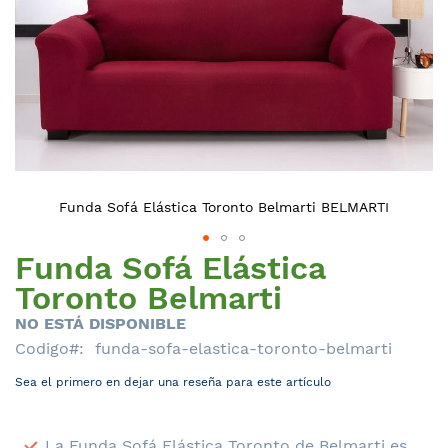
Funda Sofá Elástica Toronto Belmarti BELMARTI
Funda Sofá Elástica
Saltar
al
Toronto Belmarti
comienzo
NO ESTÁ DISPONIBLE
de
Codigo
funda-sofa-elastica-toronto-belmarti
la
galería
Sea el primero en dejar una reseña para este artículo
de
imágenes
La Funda Sofá Elástica Toronto de Belmarti es