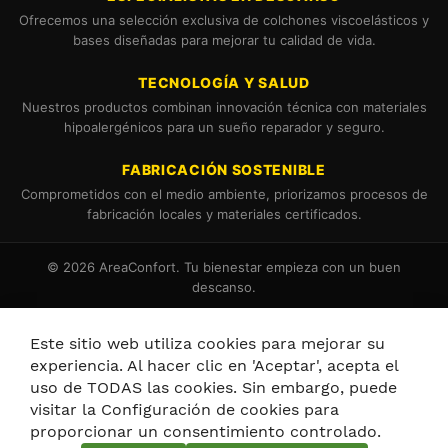
Ofrecemos una selección exclusiva de colchones viscoelásticos y
bases diseñadas para mejorar tu calidad de vida.
TECNOLOGÍA Y SALUD
Nuestros productos combinan innovación técnica con materiales
hipoalergénicos para un sueño reparador y seguro.
FABRICACIÓN SOSTENIBLE
Comprometidos con el medio ambiente, priorizamos procesos de
fabricación locales y materiales certificados.
© 2026 AreaConfort. Tu bienestar empieza con un buen
descanso.
Términos y Condiciones
Política de Cookies
Este sitio web utiliza cookies para mejorar su
experiencia. Al hacer clic en 'Aceptar', acepta el
uso de TODAS las cookies. Sin embargo, puede
visitar la Configuración de cookies para
proporcionar un consentimiento controlado.
Política de privacidad y cookies