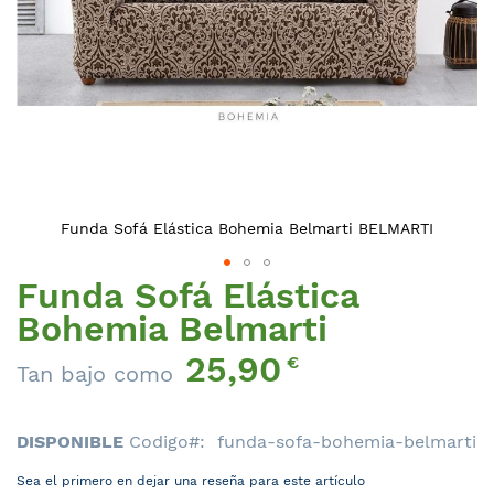
Funda Sofá Elástica Bohemia Belmarti BELMARTI
Funda Sofá Elástica
Saltar
al
Bohemia Belmarti
comienzo
25,90
de
€
Tan bajo como
la
galería
de
DISPONIBLE
Codigo
funda-sofa-bohemia-belmarti
imágenes
Sea el primero en dejar una reseña para este artículo