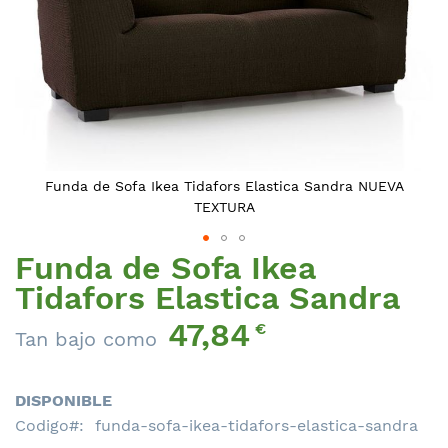
Funda de Sofa Ikea Tidafors Elastica Sandra NUEVA
TEXTURA
Funda de Sofa Ikea
Saltar
al
Tidafors Elastica Sandra
comienzo
47,84
de
€
Tan bajo como
la
galería
de
DISPONIBLE
imágenes
Codigo
funda-sofa-ikea-tidafors-elastica-sandra