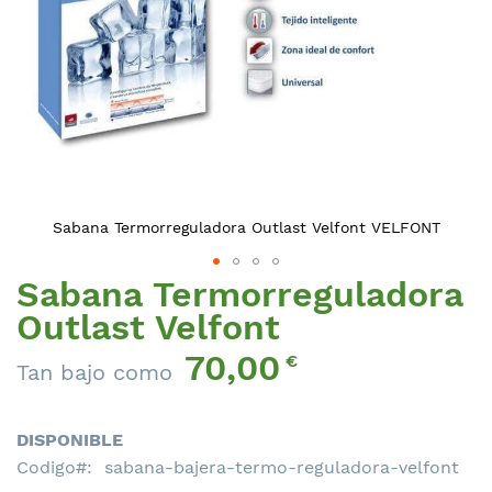
Sabana Termorreguladora Outlast Velfont VELFONT
Sabana Termorreguladora
Saltar
al
Outlast Velfont
comienzo
70,00
de
€
Tan bajo como
la
galería
de
DISPONIBLE
imágenes
Codigo
sabana-bajera-termo-reguladora-velfont