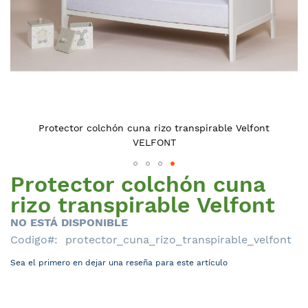
Protector colchón cuna rizo transpirable Velfont
VELFONT
Protector colchón cuna
Saltar
al
rizo transpirable Velfont
comienzo
NO ESTÁ DISPONIBLE
de
Codigo
protector_cuna_rizo_transpirable_velfont
la
galería
Sea el primero en dejar una reseña para este artículo
de
imágenes