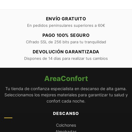
ENVÍO GRATUITO
En pedidos peninsulares superiores a 60€
PAGO 100% SEGURO
Cifrado SSL de 256 bits para tu tranquilidad
DEVOLUCIÓN GARANTIZADA
Dispones de 14 días para realizar tus cambios
AreaConfort
Tu tienda de confianza especialista en descanso de alta gama.
Seleccionamos los mejores materiales para garantizar tu salud y
confort cada noche.
DESCANSO
Colchones
Almohadas