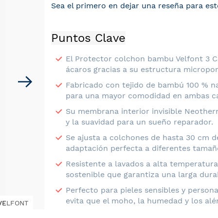
Sea el primero en dejar una reseña para est
Puntos Clave
El Protector colchon bambu Velfont 3 C
ácaros gracias a su estructura micropor
Fabricado con tejido de bambú 100 % nat
para una mayor comodidad en ambas ca
Su membrana interior invisible Neother
y la suavidad para un sueño reparador.
Se ajusta a colchones de hasta 30 cm d
adaptación perfecta a diferentes tamañ
Resistente a lavados a alta temperatura
sostenible que garantiza una larga durab
Perfecto para pieles sensibles y person
evita que el moho, la humedad y los alé
 VELFONT
Beneficios del Protector Colchon Bambu Velf