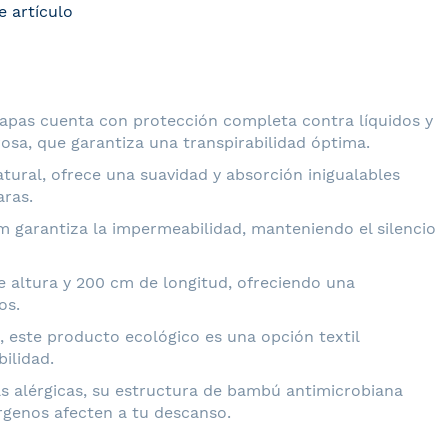
e artículo
apas cuenta con protección completa contra líquidos y
osa, que garantiza una transpirabilidad óptima.
ural, ofrece una suavidad y absorción inigualables
ras.
m garantiza la impermeabilidad, manteniendo el silencio
e altura y 200 cm de longitud, ofreciendo una
os.
, este producto ecológico es una opción textil
ilidad.
as alérgicas, su estructura de bambú antimicrobiana
rgenos afecten a tu descanso.
ont 3 Capas VELFONT