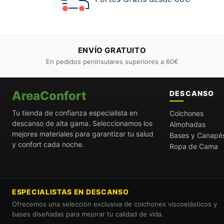
ENVÍO GRATUITO
En pedidos peninsulares superiores a 60€
AreaConfort
DESCANSO
Tu tienda de confianza especialista en
Colchones
descanso de alta gama. Seleccionamos los
Almohadas
mejores materiales para garantizar tu salud
Bases y Canapé
y confort cada noche.
Ropa de Cama
ESPECIALISTAS EN DESCANSO
Ofrecemos una selección exclusiva de colchones viscoelásticos y
bases diseñadas para mejorar tu calidad de vida.