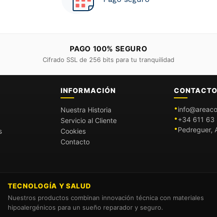
PAGO 100% SEGURO
Cifrado SSL de 256 bits para tu tranquilidad
INFORMACIÓN
CONTACT
info@areaco
Nuestra Historia
+34 611 63 
Servicio al Cliente
Pedreguer, A
s
Cookies
Contacto
TECNOLOGÍA Y SALUD
Nuestros productos combinan innovación técnica con materiales
hipoalergénicos para un sueño reparador y seguro.