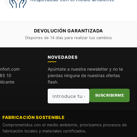
DEVOLUCIÓN GARANTIZADA
Dispones de 14 días para realizar tus cambios
O
NOVEDADES
nfort.com
Apúntate a nuestra newsletter y no te
85 10
pierdas ninguna de nuestras ofertas
licante
flash.
Introduce
SUSCRIBIRME
tu
email
FABRICACIÓN SOSTENIBLE
Comprometidos con el medio ambiente, priorizamos procesos de
fabricación locales y materiales certificados.