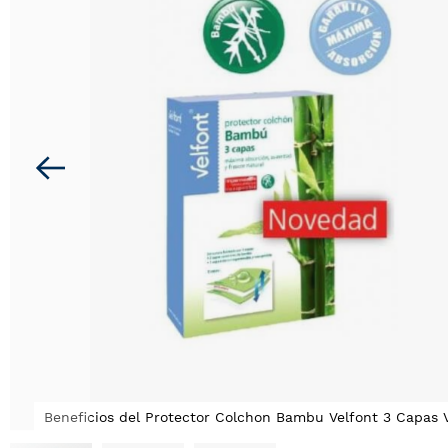
la
galería
de
imágenes
Beneficios del Protector Colchon Bambu Velfont 3 Capas