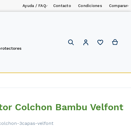
Ayuda / FAQ
Contacto
Condiciones
Comparar
Mi ces
Mi cuenta
Search
protectores
ctor Colchon Bambu Velfont
colchon-3capas-velfont