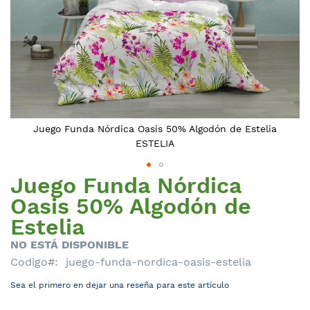
Juego Funda Nórdica Oasis 50% Algodón de Estelia
ESTELIA
Juego Funda Nórdica
Saltar
al
Oasis 50% Algodón de
comienzo
Estelia
de
la
NO ESTÁ DISPONIBLE
galería
Codigo
juego-funda-nordica-oasis-estelia
de
Sea el primero en dejar una reseña para este artículo
imágenes