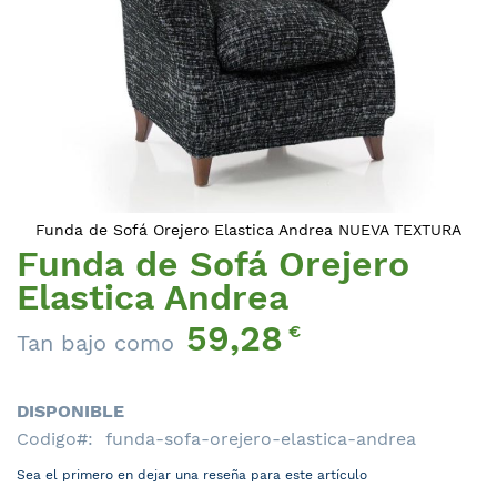
Funda de Sofá Orejero Elastica Andrea NUEVA TEXTURA
Funda de Sofá Orejero
Saltar
al
Elastica Andrea
comienzo
59,28
de
€
Tan bajo como
la
galería
de
DISPONIBLE
imágenes
Codigo
funda-sofa-orejero-elastica-andrea
Sea el primero en dejar una reseña para este artículo