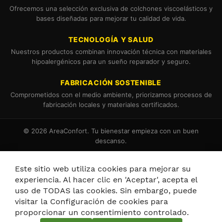
Ofrecemos una selección exclusiva de colchones viscoelásticos y
bases diseñadas para mejorar tu calidad de vida.
TECNOLOGÍA Y SALUD
Nuestros productos combinan innovación técnica con materiales
hipoalergénicos para un sueño reparador y seguro.
FABRICACIÓN SOSTENIBLE
Comprometidos con el medio ambiente, priorizamos procesos de
fabricación locales y materiales certificados.
© 2026 AreaConfort. Tu bienestar empieza con un buen
descanso.
Términos y Condiciones
Política de Cookies
Este sitio web utiliza cookies para mejorar su
experiencia. Al hacer clic en 'Aceptar', acepta el
uso de TODAS las cookies. Sin embargo, puede
visitar la Configuración de cookies para
proporcionar un consentimiento controlado.
Política de privacidad y cookies