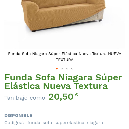
A
Funda Sofa Niagara Súper Elástica Nueva Textura NUEVA
TEXTURA
Funda Sofa Niagara Súper
Saltar
al
Elástica Nueva Textura
comienzo
20,50
de
€
Tan bajo como
la
galería
de
DISPONIBLE
imágenes
Codigo
funda-sofa-superelastica-niagara