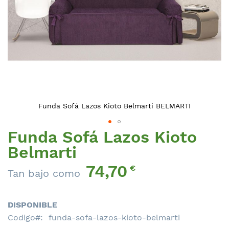
Funda Sofá Lazos Kioto Belmarti BELMARTI
Funda Sofá Lazos Kioto
Saltar
al
Belmarti
comienzo
74,70
de
€
Tan bajo como
la
galería
de
DISPONIBLE
imágenes
Codigo
funda-sofa-lazos-kioto-belmarti