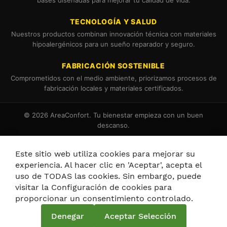
bases diseñadas para mejorar tu calidad de vida.
TECNOLOGÍA Y SALUD
Nuestros productos combinan innovación técnica con materiales
hipoalergénicos para un sueño reparador y seguro.
FABRICACIÓN SOSTENIBLE
Comprometidos con el medio ambiente, priorizamos procesos de
fabricación locales y materiales certificados.
© 2026 AreaConfort. Tu bienestar empieza con un buen
descanso.
Términos y Condiciones
Política de Cookies
Este sitio web utiliza cookies para mejorar su
experiencia. Al hacer clic en 'Aceptar', acepta el
uso de TODAS las cookies. Sin embargo, puede
visitar la Configuración de cookies para
proporcionar un consentimiento controlado.
Política de privacidad y cookies
Denegar
Aceptar Selección
Términos de búsqueda
Búsqueda avanzada