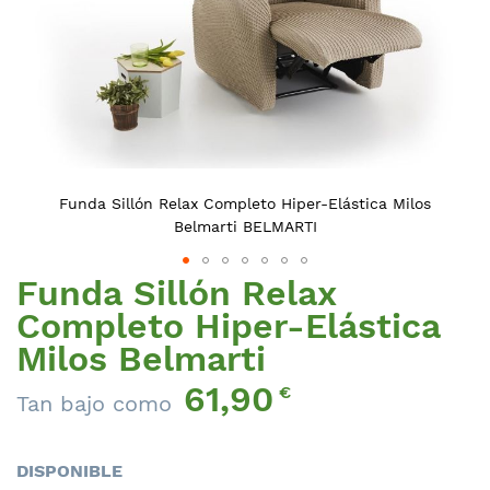
Funda Sillón Relax Completo Hiper-Elástica Milos
Belmarti BELMARTI
Funda Sillón Relax
Saltar
al
Completo Hiper-Elástica
comienzo
Milos Belmarti
de
la
61,90
€
Tan bajo como
galería
de
imágenes
DISPONIBLE