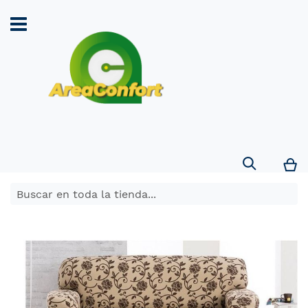
Search
Mi
Saltar
al
final
de
la
galería
de
imágenes