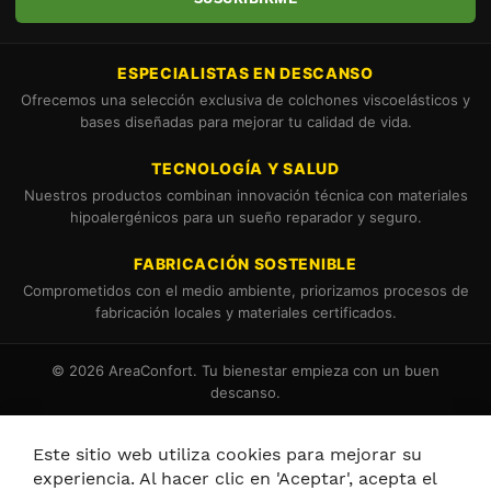
ESPECIALISTAS EN DESCANSO
Ofrecemos una selección exclusiva de colchones viscoelásticos y
bases diseñadas para mejorar tu calidad de vida.
TECNOLOGÍA Y SALUD
Nuestros productos combinan innovación técnica con materiales
hipoalergénicos para un sueño reparador y seguro.
FABRICACIÓN SOSTENIBLE
Comprometidos con el medio ambiente, priorizamos procesos de
fabricación locales y materiales certificados.
© 2026 AreaConfort. Tu bienestar empieza con un buen
descanso.
Términos y Condiciones
Política de Cookies
Este sitio web utiliza cookies para mejorar su
experiencia. Al hacer clic en 'Aceptar', acepta el