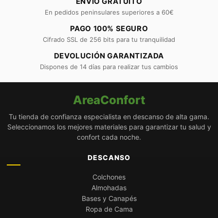
ENVÍO GRATUITO
En pedidos peninsulares superiores a 60€
PAGO 100% SEGURO
Cifrado SSL de 256 bits para tu tranquilidad
DEVOLUCIÓN GARANTIZADA
Dispones de 14 días para realizar tus cambios
AreaConfort
Tu tienda de confianza especialista en descanso de alta gama.
Seleccionamos los mejores materiales para garantizar tu salud y
confort cada noche.
DESCANSO
Colchones
Almohadas
Bases y Canapés
Ropa de Cama