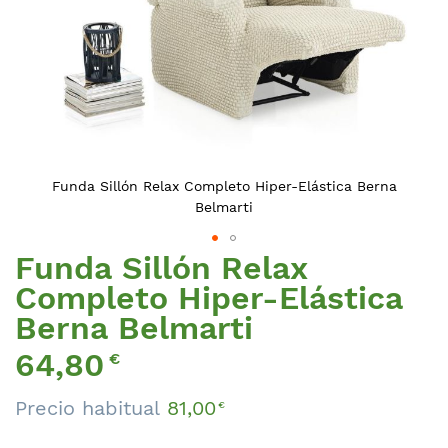
Funda Sillón Relax Completo Hiper-Elástica Berna
Belmarti
Funda Sillón Relax
Saltar
al
Completo Hiper-Elástica
comienzo
Berna Belmarti
de
la
Precio
64,80
€
galería
Especial
de
Precio habitual
81,00
€
imágenes