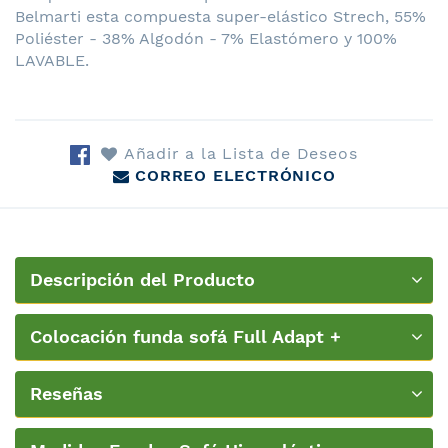
Belmarti esta compuesta super-elástico Strech, 55%
Poliéster - 38% Algodón - 7% Elastómero y 100%
LAVABLE.
Añadir a la Lista de Deseos
CORREO ELECTRÓNICO
Descripción del Producto
Colocación funda sofá Full Adapt +
PatternFit Belmarti
Reseñas