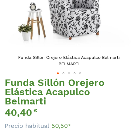
Funda Sillón Orejero Elástica Acapulco Belmarti
BELMARTI
Funda Sillón Orejero
Saltar
al
Elástica Acapulco
comienzo
Belmarti
de
la
Precio
40,40
€
galería
Especial
de
Precio habitual
50,50
€
imágenes