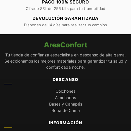
PAGO 100% SEGURO
Cifrado SSL de 256 bits para tu tranquilidad
DEVOLUCIÓN GARANTIZADA
Dispones de 14 días para realizar tus cambios
AreaConfort
Tu tienda de confianza especialista en descanso de alta gama.
Seleccionamos los mejores materiales para garantizar tu salud y
confort cada noche.
DESCANSO
Colchones
Almohadas
Bases y Canapés
Ropa de Cama
INFORMACIÓN