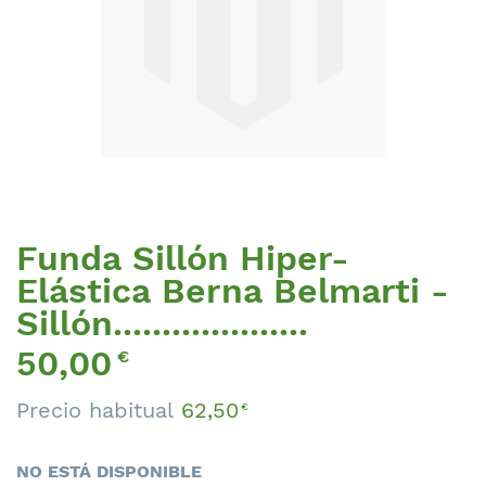
Funda Sillón Hiper-
Saltar
al
Elástica Berna Belmarti -
comienzo
Sillón....................
de
la
Precio
50,00
€
galería
Especial
de
Precio habitual
62,50
€
imágenes
NO ESTÁ DISPONIBLE