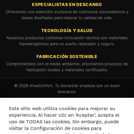
ESPECIALISTAS EN DESCANSO
Ofrecemos una selección exclusiva de colchones viscoelásticos y
bases diseñadas para mejorar tu calidad de vida.
TECNOLOGÍA Y SALUD
Nuestros productos combinan innovación técnica con materiales
hipoalergénicos para un sueño reparador y seguro.
FABRICACIÓN SOSTENIBLE
Comprometidos con el medio ambiente, priorizamos procesos de
fabricación locales y materiales certificados.
© 2026 AreaConfort. Tu bienestar empieza con un buen
descanso.
Términos y Condiciones
Política de Cookies
Este sitio web utiliza cookies para mejorar su
experiencia. Al hacer clic en 'Aceptar', acepta el
uso de TODAS las cookies. Sin embargo, puede
visitar la Configuración de cookies para