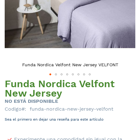
Funda Nordica Velfont New Jersey VELFONT
Funda Nordica Velfont
Saltar
al
New Jersey
comienzo
NO ESTÁ DISPONIBLE
de
Codigo
funda-nordica-new-jersey-velfont
la
galería
Sea el primero en dejar una reseña para este artículo
de
imágenes
Experimente una comodidad sin igual con la