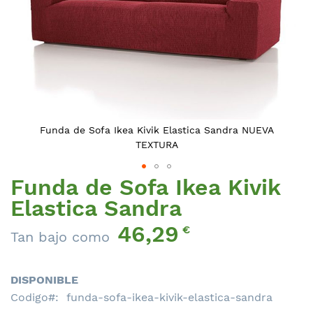
Funda de Sofa Ikea Kivik Elastica Sandra NUEVA
TEXTURA
Funda de Sofa Ikea Kivik
Saltar
al
Elastica Sandra
comienzo
46,29
de
€
Tan bajo como
la
galería
de
DISPONIBLE
imágenes
Codigo
funda-sofa-ikea-kivik-elastica-sandra