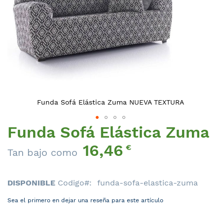
Funda Sofá Elástica Zuma NUEVA TEXTURA
Funda Sofá Elástica Zuma
Saltar
al
16,46
€
comienzo
Tan bajo como
de
la
DISPONIBLE
Codigo
funda-sofa-elastica-zuma
galería
de
Sea el primero en dejar una reseña para este artículo
imágenes