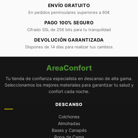
ENVÍO GRATUITO
En pedidos peninsulares superiores a 60€
PAGO 100% SEGURO
Cifrado SSL de 256 bits para tu tranquilidad
DEVOLUCIÓN GARANTIZADA
Dispones de 14 días para realizar tus cambios
AreaConfort
Tu tienda de confianza especialista en descanso de alta gama.
Seleccionamos los mejores materiales para garantizar tu salud y
confort cada noche.
DESCANSO
Colchones
Almohadas
Bases y Canapés
Ropa de Cama