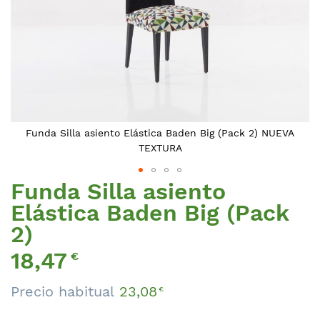
Funda Silla asiento Elástica Baden Big (Pack 2) NUEVA
TEXTURA
Funda Silla asiento
Saltar
al
Elástica Baden Big (Pack
comienzo
2)
de
la
Precio
18,47
€
galería
Especial
de
Precio habitual
23,08
€
imágenes