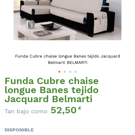
Funda Cubre chaise longue Banes tejido Jacquard
Belmarti BELMARTI
Funda Cubre chaise
Saltar
al
longue Banes tejido
comienzo
Jacquard Belmarti
de
la
52,50
€
Tan bajo como
galería
de
imágenes
DISPONIBLE