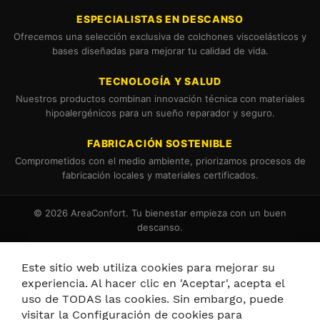
ESPECIALISTAS EN DESCANSO
Ofrecemos una selección exclusiva de colchones viscoelásticos y
bases diseñadas para mejorar tu calidad de vida.
TECNOLOGÍA Y SALUD
Nuestros productos combinan innovación técnica con materiales
hipoalergénicos para un sueño reparador y seguro.
FABRICACIÓN SOSTENIBLE
Comprometidos con el medio ambiente, priorizamos procesos de
fabricación locales y materiales certificados.
© 2026 AreaConfort. Tu bienestar empieza con un buen
descanso.
Términos y Condiciones
Política de Cookies
Este sitio web utiliza cookies para mejorar su
experiencia. Al hacer clic en 'Aceptar', acepta el
uso de TODAS las cookies. Sin embargo, puede
visitar la Configuración de cookies para