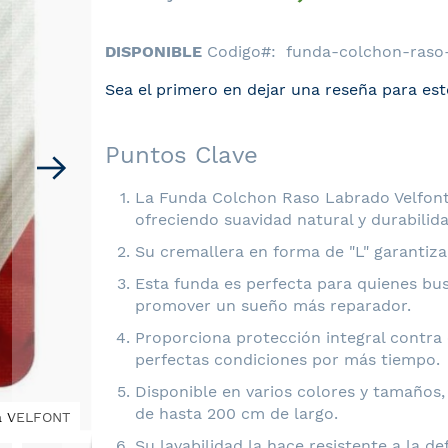
DISPONIBLE
Codigo
funda-colchon-raso-
Sea el primero en dejar una reseña para est
Puntos Clave
La Funda Colchon Raso Labrado Velfont
ofreciendo suavidad natural y durabilida
Su cremallera en forma de "L" garantiza
Esta funda es perfecta para quienes bus
promover un sueño más reparador.
Proporciona protección integral contra
perfectas condiciones por más tiempo.
Disponible en varios colores y tamaños,
de hasta 200 cm de largo.
ra VELFONT
Funda Colchon Raso Labrado Velfont: Resisten
Su lavabilidad la hace resistente a la 