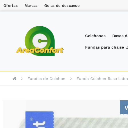
Ofertas
Marcas
Guías de descanso
Colchones
Bases d
Fundas para chaise 
Fundas de Colchon
Funda Colchon Raso Labra
Saltar
al
final
de