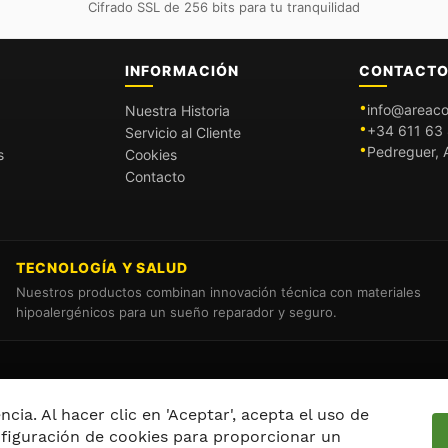
Cifrado SSL de 256 bits para tu tranquilidad
INFORMACIÓN
CONTACT
info@areaco
Nuestra Historia
+34 611 63 
Servicio al Cliente
Pedreguer, A
s
Cookies
Contacto
TECNOLOGÍA Y SALUD
Nuestros productos combinan innovación técnica con materiales
hipoalergénicos para un sueño reparador y seguro.
cia. Al hacer clic en 'Aceptar', acepta el uso de
nfiguración de cookies para proporcionar un