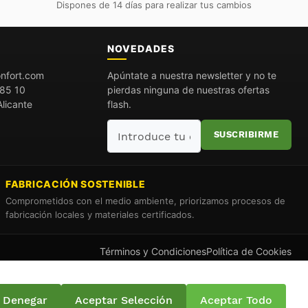
Dispones de 14 días para realizar tus cambios
O
NOVEDADES
nfort.com
Apúntate a nuestra newsletter y no te
85 10
pierdas ninguna de nuestras ofertas
licante
flash.
Introduce
SUSCRIBIRME
tu
email
FABRICACIÓN SOSTENIBLE
Comprometidos con el medio ambiente, priorizamos procesos de
fabricación locales y materiales certificados.
Términos y Condiciones
Política de Cookies
Denegar
Aceptar Selección
Aceptar Todo