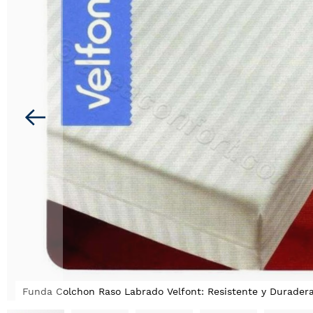
la
galería
de
imágenes
Funda Colchon Raso Labrado Velfont: Resistente y Durade