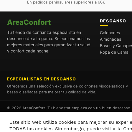
En pedidos peninsulares superiores a 60€
AreaConfort
DESCANSO
Tu tienda de confianza especialista en
Colchones
descanso de alta gama. Seleccionamos los
Almohadas
mejores materiales para garantizar tu salud
Bases y Canapé
y confort cada noche.
Ropa de Cama
ESPECIALISTAS EN DESCANSO
Ofrecemos una selección exclusiva de colchones viscoelásticos y
bases diseñadas para mejorar tu calidad de vida.
© 2026 AreaConfort. Tu bienestar empieza con un buen descanso.
Este sitio web utiliza cookies para mejorar su experien
TODAS las cookies. Sin embargo, puede visitar la Co