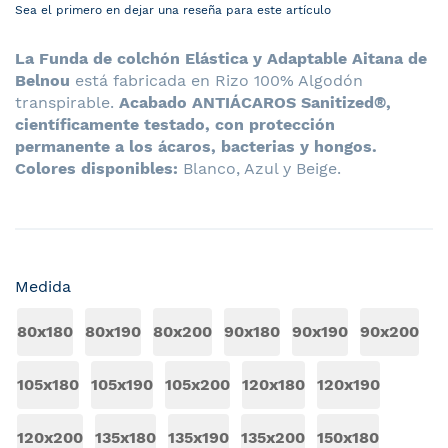
Sea el primero en dejar una reseña para este artículo
La Funda de colchón Elástica y Adaptable Aitana de
Belnou
está fabricada en Rizo 100% Algodón
transpirable.
Acabado ANTIÁCAROS Sanitized®,
científicamente testado, con protección
permanente a los ácaros, bacterias y hongos.
Colores disponibles:
Blanco, Azul y Beige.
Medida
80x180
80x190
80x200
90x180
90x190
90x200
105x180
105x190
105x200
120x180
120x190
120x200
135x180
135x190
135x200
150x180