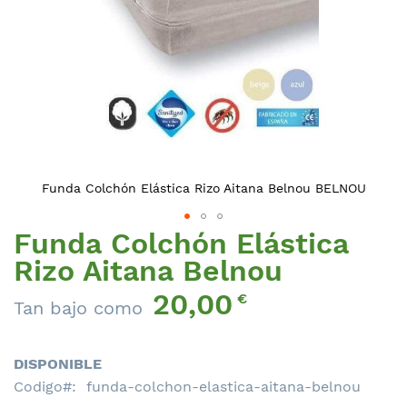
Funda Colchón Elástica Rizo Aitana Belnou BELNOU
Funda Colchón Elástica
Saltar
al
Rizo Aitana Belnou
comienzo
20,00
de
€
Tan bajo como
la
galería
de
DISPONIBLE
imágenes
Codigo
funda-colchon-elastica-aitana-belnou