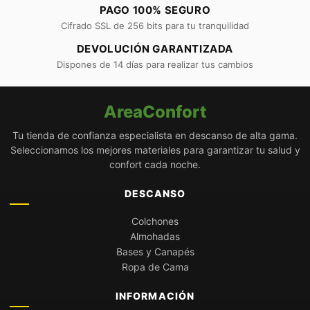
PAGO 100% SEGURO
Cifrado SSL de 256 bits para tu tranquilidad
DEVOLUCIÓN GARANTIZADA
Dispones de 14 días para realizar tus cambios
AreaConfort
Tu tienda de confianza especialista en descanso de alta gama.
Seleccionamos los mejores materiales para garantizar tu salud y
confort cada noche.
DESCANSO
Colchones
Almohadas
Bases y Canapés
Ropa de Cama
INFORMACIÓN