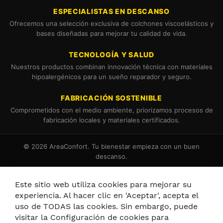
ESPECIALISTAS EN DESCANSO
Ofrecemos una selección exclusiva de colchones viscoelásticos y
bases diseñadas para mejorar tu calidad de vida.
TECNOLOGÍA Y SALUD
Nuestros productos combinan innovación técnica con materiales
hipoalergénicos para un sueño reparador y seguro.
FABRICACIÓN SOSTENIBLE
Comprometidos con el medio ambiente, priorizamos procesos de
fabricación locales y materiales certificados.
© 2026 AreaConfort. Tu bienestar empieza con un buen
descanso.
Términos y Condiciones
Política de Cookies
Este sitio web utiliza cookies para mejorar su
experiencia. Al hacer clic en 'Aceptar', acepta el
uso de TODAS las cookies. Sin embargo, puede
visitar la Configuración de cookies para