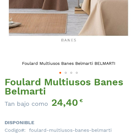
Foulard Multiusos Banes Belmarti BELMARTI
Foulard Multiusos Banes
Saltar
al
Belmarti
comienzo
24,40
de
€
Tan bajo como
la
galería
de
DISPONIBLE
imágenes
Codigo
foulard-multiusos-banes-belmarti