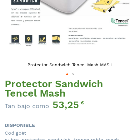
Protector Sandwich Tencel Mash MASH
Protector Sandwich
Saltar
al
Tencel Mash
comienzo
53,25
de
€
Tan bajo como
la
galería
de
DISPONIBLE
imágenes
Codigo
cubre_protector_sandwich_transpirable_mash