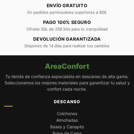
ENVÍO GRATUITO
En pedidos peninsulares superiores a 60€
PAGO 100% SEGURO
Cifrado SSL de 256 bits para tu tranquilidad
DEVOLUCIÓN GARANTIZADA
Dispones de 14 días para realizar tus cambios
AreaConfort
Tu tienda de confianza especialista en descanso de alta gama.
Seleccionamos los mejores materiales para garantizar tu salud y
confort cada noche.
DESCANSO
Colchones
Almohadas
Bases y Canapés
Ropa de Cama