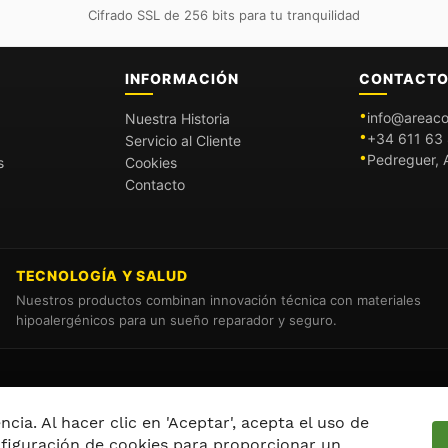
Cifrado SSL de 256 bits para tu tranquilidad
INFORMACIÓN
CONTACT
info@areaco
Nuestra Historia
+34 611 63 
Servicio al Cliente
Pedreguer, A
s
Cookies
Contacto
TECNOLOGÍA Y SALUD
Nuestros productos combinan innovación técnica con materiales
hipoalergénicos para un sueño reparador y seguro.
cia. Al hacer clic en 'Aceptar', acepta el uso de
nfiguración de cookies para proporcionar un