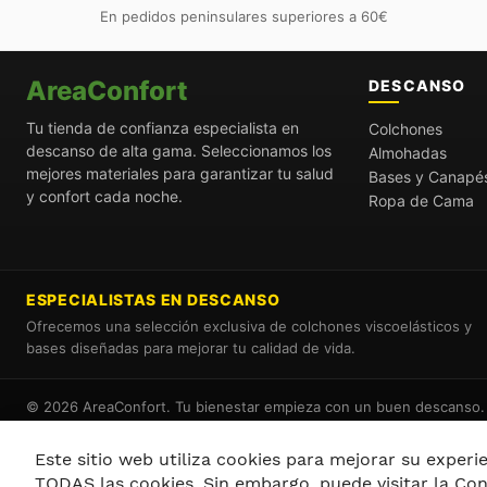
En pedidos peninsulares superiores a 60€
AreaConfort
DESCANSO
Tu tienda de confianza especialista en
Colchones
descanso de alta gama. Seleccionamos los
Almohadas
mejores materiales para garantizar tu salud
Bases y Canapé
y confort cada noche.
Ropa de Cama
ESPECIALISTAS EN DESCANSO
Ofrecemos una selección exclusiva de colchones viscoelásticos y
bases diseñadas para mejorar tu calidad de vida.
© 2026 AreaConfort. Tu bienestar empieza con un buen descanso.
Este sitio web utiliza cookies para mejorar su experien
TODAS las cookies. Sin embargo, puede visitar la Co