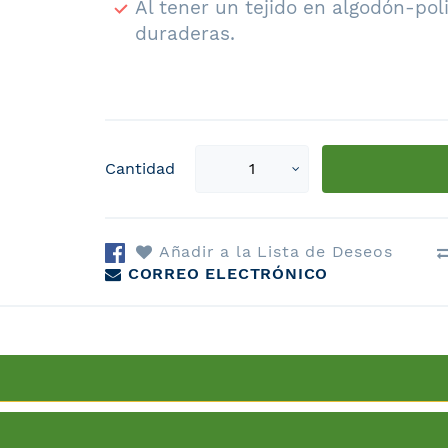
Al tener un tejido en algodón-pol
duraderas.
Select
Cantidad
qty
Añadir a la Lista de Deseos
CORREO ELECTRÓNICO