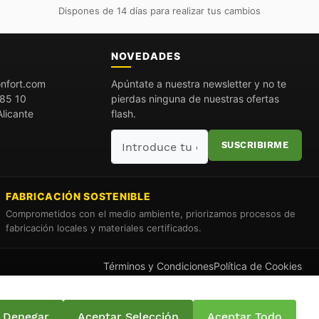
Dispones de 14 días para realizar tus cambios
O
NOVEDADES
nfort.com
Apúntate a nuestra newsletter y no te
85 10
pierdas ninguna de nuestras ofertas
licante
flash.
Introduce
SUSCRIBIRME
tu
email
FABRICACIÓN SOSTENIBLE
Comprometidos con el medio ambiente, priorizamos procesos de
fabricación locales y materiales certificados.
Términos y Condiciones
Política de Cookies
Denegar
Aceptar Selección
Aceptar Todo