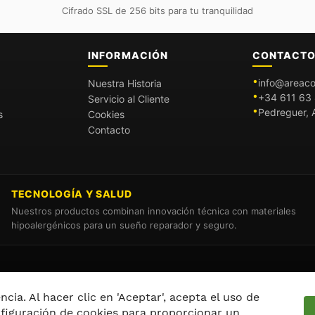
Cifrado SSL de 256 bits para tu tranquilidad
INFORMACIÓN
CONTACT
info@areaco
Nuestra Historia
+34 611 63 
Servicio al Cliente
Pedreguer, A
s
Cookies
Contacto
TECNOLOGÍA Y SALUD
Nuestros productos combinan innovación técnica con materiales
hipoalergénicos para un sueño reparador y seguro.
cia. Al hacer clic en 'Aceptar', acepta el uso de
nfiguración de cookies para proporcionar un