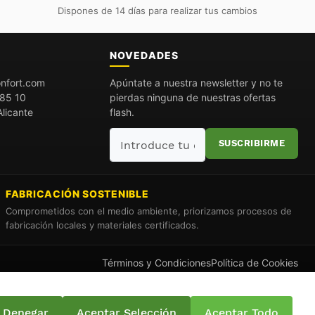
Dispones de 14 días para realizar tus cambios
O
NOVEDADES
nfort.com
Apúntate a nuestra newsletter y no te
85 10
pierdas ninguna de nuestras ofertas
licante
flash.
Introduce
SUSCRIBIRME
tu
email
FABRICACIÓN SOSTENIBLE
Comprometidos con el medio ambiente, priorizamos procesos de
fabricación locales y materiales certificados.
Términos y Condiciones
Política de Cookies
Denegar
Aceptar Selección
Aceptar Todo