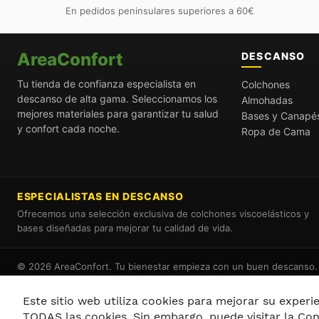
En pedidos peninsulares superiores a 60€
AreaConfort
DESCANSO
Tu tienda de confianza especialista en
Colchones
descanso de alta gama. Seleccionamos los
Almohadas
mejores materiales para garantizar tu salud
Bases y Canapé
y confort cada noche.
Ropa de Cama
ESPECIALISTAS EN DESCANSO
Ofrecemos una selección exclusiva de colchones viscoelásticos y
bases diseñadas para mejorar tu calidad de vida.
© 2026 AreaConfort. Tu bienestar empieza con un buen descanso.
Este sitio web utiliza cookies para mejorar su experien
TODAS las cookies. Sin embargo, puede visitar la Co