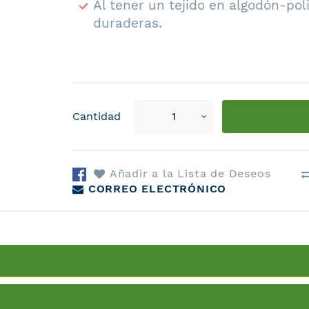
Al tener un tejido en algodón-pol
duraderas.
Select
Cantidad
qty
Añadir a la Lista de Deseos
CORREO ELECTRÓNICO