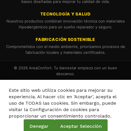
bases diseñadas para mejorar tu calidad de vida.
TECNOLOGÍA Y SALUD
Nuestros productos combinan innovación técnica con materiales
hipoalergénicos para un sueño reparador y seguro.
FABRICACIÓN SOSTENIBLE
Comprometidos con el medio ambiente, priorizamos procesos de
fabricación locales y materiales certificados.
© 2026 AreaConfort. Tu bienestar empieza con un buen
descanso.
Términos y Condiciones
Política de Cookies
Este sitio web utiliza cookies para mejorar su
experiencia. Al hacer clic en 'Aceptar', acepta el
uso de TODAS las cookies. Sin embargo, puede
visitar la Configuración de cookies para
proporcionar un consentimiento controlado.
Política de privacidad y cookies
Denegar
Aceptar Selección
Términos de búsqueda
Búsqueda avanzada