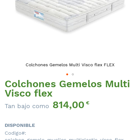
Colchones Gemelos Multi Visco flex FLEX
Colchones Gemelos Multi
Saltar
al
Visco flex
comienzo
814,00
de
€
Tan bajo como
la
galería
de
DISPONIBLE
imágenes
Codigo
colchon-gemelo-muelles-multielastic-visco-flex