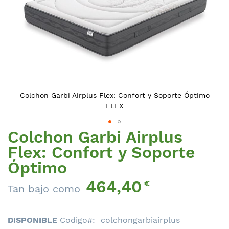
Colchon Garbi Airplus Flex: Confort y Soporte Óptimo
FLEX
Colchon Garbi Airplus
Saltar
al
Flex: Confort y Soporte
comienzo
Óptimo
de
la
464,40
€
Tan bajo como
galería
de
imágenes
DISPONIBLE
Codigo
colchongarbiairplus