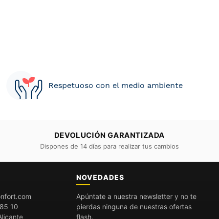
Respetuoso con el medio ambiente
DEVOLUCIÓN GARANTIZADA
Dispones de 14 días para realizar tus cambios
O
NOVEDADES
nfort.com
Apúntate a nuestra newsletter y no te
85 10
pierdas ninguna de nuestras ofertas
licante
flash.