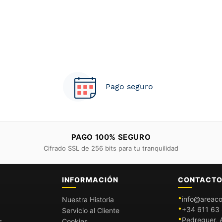
Pago seguro
PAGO 100% SEGURO
Cifrado SSL de 256 bits para tu tranquilidad
INFORMACIÓN
CONTACT
info@areaco
Nuestra Historia
+34 611 63 
Servicio al Cliente
Pedreguer, A
s
Cookies