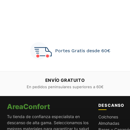
Portes Gratis desde 60€
ENVÍO GRATUITO
En pedidos peninsulares superiores a 60€
AreaConfort
DESCANSO
Tu tienda de confianza especialista en
Colchones
descanso de alta gama. Seleccionamos los
Almohadas
mejores materiales para garantizar tu salud
Bases y Canapé