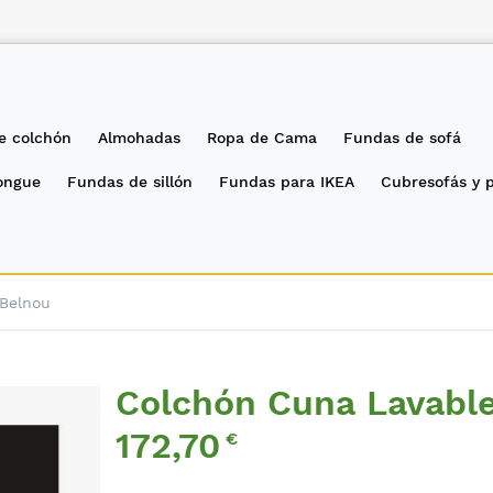
e colchón
Almohadas
Ropa de Cama
Fundas de sofá
longue
Fundas de sillón
Fundas para IKEA
Cubresofás y 
Belnou
Colchón Cuna Lavabl
Precio
172,70
€
Especial