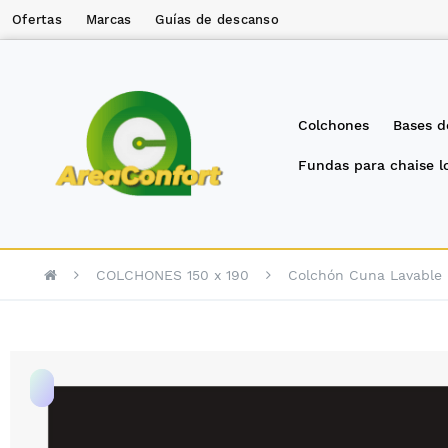
Ofertas
Marcas
Guías de descanso
Colchones
Bases d
Fundas para chaise 
COLCHONES 150 x 190
Colchón Cuna Lavable 
Saltar
al
final
de