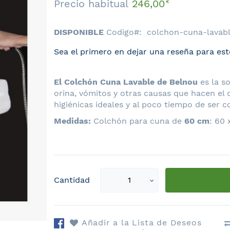
Precio habitual
246,00
€
DISPONIBLE
Codigo
colchon-cuna-lavab
Sea el primero en dejar una reseña para est
El Colchón Cuna Lavable de Belnou
es la s
orina, vómitos y otras causas que hacen e
higiénicas ideales y al poco tiempo de ser
Medidas:
Colchón para cuna de
60 cm
: 60 
Select
Cantidad
qty
Añadir a la Lista de Deseos