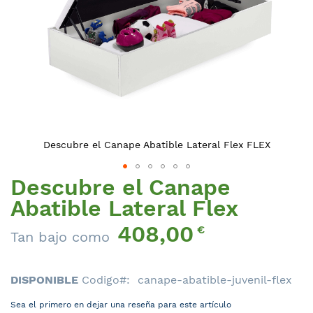
Descubre el Canape Abatible Lateral Flex FLEX
Descubre el Canape
Saltar
al
Abatible Lateral Flex
comienzo
408,00
de
€
Tan bajo como
la
galería
de
DISPONIBLE
Codigo
canape-abatible-juvenil-flex
imágenes
Sea el primero en dejar una reseña para este artículo