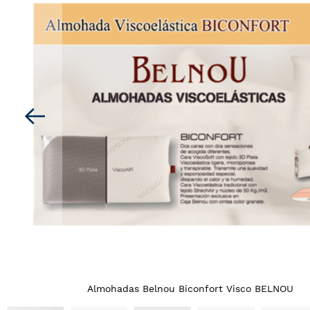
la
galería
de
imágenes
Almohadas Belnou Biconfort Visco BELNOU