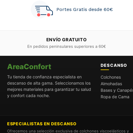
Portes Gratis desde 60€
ENVÍO GRATUITO
En pedidos peninsulares superiores a 60€
AreaConfort
DESCANSO
Tu tienda de confianza especialista en
Colchones
descanso de alta gama. Seleccionamos los
Almohadas
mejores materiales para garantizar tu salud
Bases y Canapé
y confort cada noche.
Ropa de Cama
ESPECIALISTAS EN DESCANSO
Ofrecemos una selección exclusiva de colchones viscoelásticos y