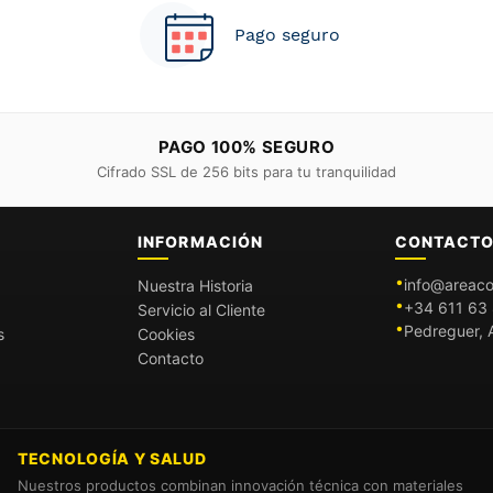
Pago seguro
PAGO 100% SEGURO
Cifrado SSL de 256 bits para tu tranquilidad
INFORMACIÓN
CONTACT
info@areaco
Nuestra Historia
+34 611 63 
Servicio al Cliente
Pedreguer, A
s
Cookies
Contacto
TECNOLOGÍA Y SALUD
Nuestros productos combinan innovación técnica con materiales