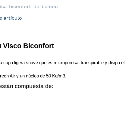
ica-biconfort-de-belnou
e artículo
 Visco Biconfort
a capa ligera suave que es microporosa, transpirable y disipa el 
trech Air y un núcleo de 50 Kg/m3.
 están compuesta de:
o BELNOU