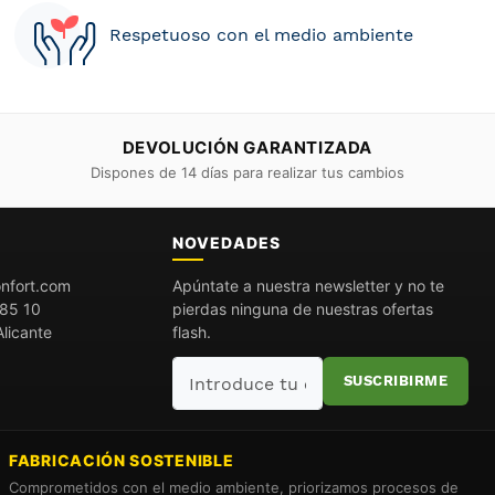
Respetuoso con el medio ambiente
DEVOLUCIÓN GARANTIZADA
Dispones de 14 días para realizar tus cambios
O
NOVEDADES
nfort.com
Apúntate a nuestra newsletter y no te
85 10
pierdas ninguna de nuestras ofertas
licante
flash.
Introduce
SUSCRIBIRME
tu
email
FABRICACIÓN SOSTENIBLE
Comprometidos con el medio ambiente, priorizamos procesos de