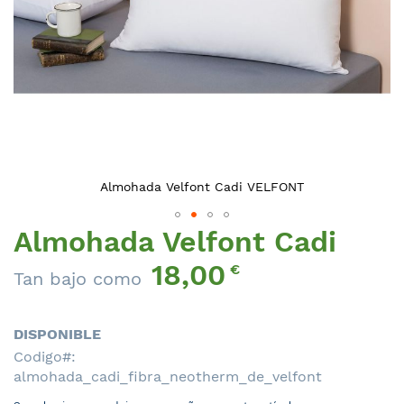
Almohada Velfont Cadi VELFONT
Almohada Velfont Cadi
Saltar
al
18,00
€
comienzo
Tan bajo como
de
la
DISPONIBLE
galería
de
Codigo
imágenes
almohada_cadi_fibra_neotherm_de_velfont