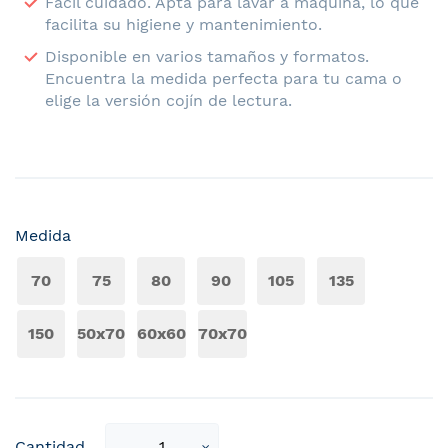
Fácil cuidado. Apta para lavar a máquina, lo que
facilita su higiene y mantenimiento.
Disponible en varios tamaños y formatos.
Encuentra la medida perfecta para tu cama o
elige la versión cojín de lectura.
Medida
70
75
80
90
105
135
150
50x70
60x60
70x70
Select
Cantidad