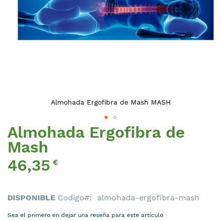
Almohada Ergofibra de Mash MASH
Almohada Ergofibra de
Saltar
al
Mash
comienzo
46,35
de
€
la
galería
de
DISPONIBLE
Codigo
almohada-ergofibra-mash
imágenes
Sea el primero en dejar una reseña para este artículo