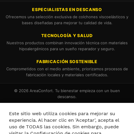
ESPECIALISTAS EN DESCANSO
Ofrecemos una selección exclusiva de colchones viscoelásticos y
bases diseñadas para mejorar tu calidad de vida.
TECNOLOGÍA Y SALUD
Nuestros productos combinan innovación técnica con materiales
hipoalergénicos para un sueño reparador y seguro.
FABRICACIÓN SOSTENIBLE
Comprometidos con el medio ambiente, priorizamos procesos de
fabricación locales y materiales certificados.
© 2026 AreaConfort. Tu bienestar empieza con un buen
descanso.
Términos y Condiciones
Política de Cookies
Este sitio web utiliza cookies para mejorar su
experiencia. Al hacer clic en 'Aceptar', acepta el
uso de TODAS las cookies. Sin embargo, puede
visitar la Configuración de cookies para