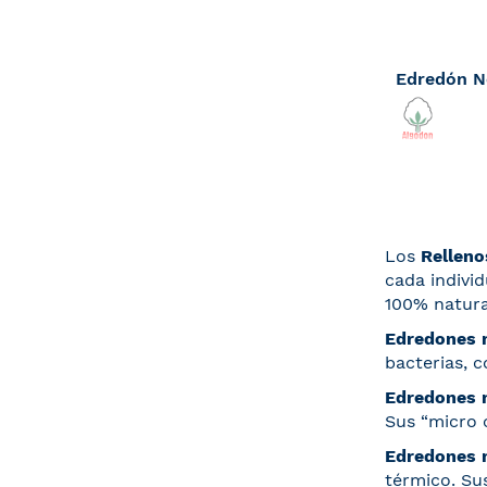
Tan bajo c
Los
Rellen
cada indivi
100% natura
Edredones 
bacterias, c
Edredones 
Sus “micro 
Edredones 
térmico. Su