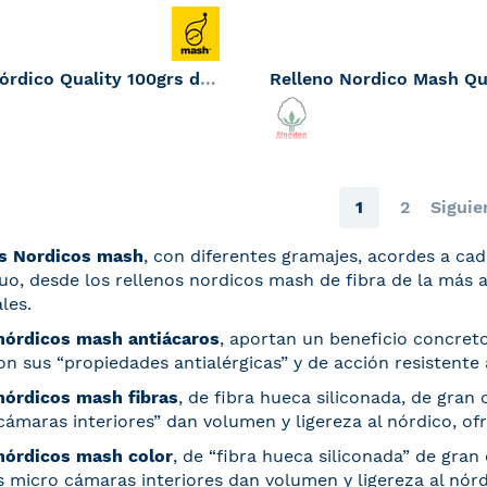
Edredón Nórdico Quality 100grs de Mash
116,40
144,90
€
€
omo
Tan bajo como
Página
Actualmente es
Página
Página
1
2
Siguie
os Nordicos mash
, con diferentes gramajes, acordes a cad
duo, desde los rellenos nordicos mash de fibra de la más 
les.
nórdicos mash antiácaros
,
aportan un beneficio concreto 
on sus “propiedades antialérgicas” y de acción resistente 
nórdicos mash fibras
,
de fibra hueca siliconada, de gran
cámaras interiores” dan volumen y ligereza al nórdico, of
nórdicos mash color
,
de “fibra hueca siliconada” de gran
s micro cámaras interiores dan volumen y ligereza al nór