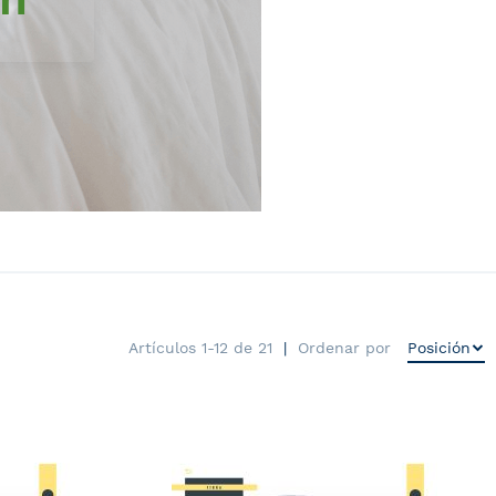
Artículos
1
-
12
de
21
Ordenar por
AÑADIR
AÑA
A
A