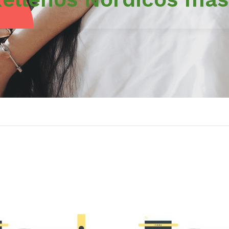
AÑADIR
A