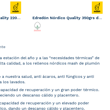
Relleno Nordico Mash Quality 220 gr
Edredón Nórdico Quality 350grs de Mash
163,05
€
Tan bajo como
tás leyendo página
nte
a estación del año y a las “necesidades térmicas” de
alta calidad, a los rellenos nórdicos mash de plumón
a nuestra salud, anti ácaros, anti fúngicos y anti
a los lavados.
 capacidad de recuperación y un gran poder térmico.
reciendo un descanso cálido y placentero.
 capacidad de recuperación y un elevado poder
dico, dando un descanso cálido y placentero.