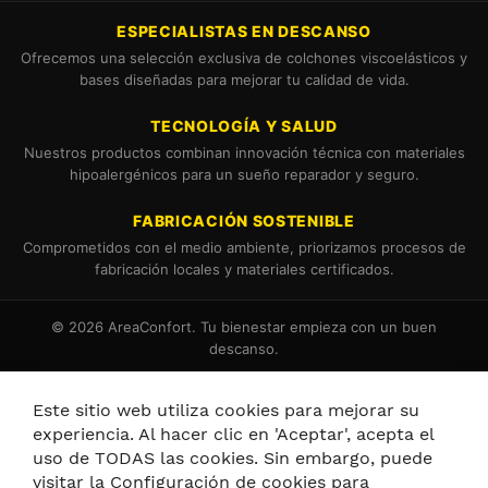
ESPECIALISTAS EN DESCANSO
Ofrecemos una selección exclusiva de colchones viscoelásticos y
bases diseñadas para mejorar tu calidad de vida.
TECNOLOGÍA Y SALUD
Nuestros productos combinan innovación técnica con materiales
hipoalergénicos para un sueño reparador y seguro.
FABRICACIÓN SOSTENIBLE
Comprometidos con el medio ambiente, priorizamos procesos de
fabricación locales y materiales certificados.
© 2026 AreaConfort. Tu bienestar empieza con un buen
descanso.
Términos y Condiciones
Política de Cookies
Este sitio web utiliza cookies para mejorar su
experiencia. Al hacer clic en 'Aceptar', acepta el
uso de TODAS las cookies. Sin embargo, puede
visitar la Configuración de cookies para